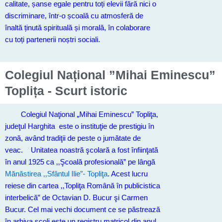
calitate, șanse egale pentru toți elevii fără nici o
discriminare, într-o școală cu atmosferă de
înaltă ținută spirituală și morală, în colaborare
cu toți partenerii noștri sociali.
Colegiul Național ”Mihai Eminescu”
Toplița - Scurt istoric
Colegiul Naţional „Mihai Eminescu” Topliţa,
judeţul Harghita este o instituţie de prestigiu în
zonă, având tradiţii de peste o jumătate de
veac. Unitatea noastră şcolară a fost înfiinţată
în anul 1925 ca ,,Şcoală profesională” pe lângă
Mănăstirea ,,Sfântul Ilie”- Topliţa
. Acest lucru
reiese din cartea ,,Topliţa Română în publicistica
interbelică” de Octavian D. Bucur şi Carmen
Bucur. Cel mai vechi document ce se păstrează
în arhiva şcoli este un registru matricol din anul