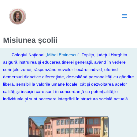
Skip
Main
to
Men
content
Misiunea școlii
Colegiul Naţional „
Mihai Eminescu
” Topliţa, judeţul Harghita
asigură instruirea şi educarea tinerei generaţii, având în vedere
cerințele zonei, răspunzând nevoilor fiecărui individ, oferind
demersuri didactice diferenţiate, dezvoltând personalităţi cu gândire
liberă, sensibil la valorile umane locale, cât şi dezvoltarea acelor
calităţi şi însuşiri care sunt în concordanţă cu potenţialităţile
individuale şi sunt necesare integrării în structura socială actuală.